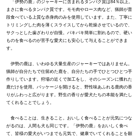
「伊勢の鹿」のジャーキーに含まれるタンパク質は84％以上。
まさに食べるタンパク質です。モモ肉やロース肉など、猟師が普
段食べている上質な赤身肉のみを使用しています。また、丁寧に
トリミングした肉を薄くスライスしてから乾燥させているので、
サクっとした歯ざわりが自慢。パキパキ簡単に割れるので、硬い
ものを食べるのが苦手な愛犬にも安心して与えることができま
す。
伊勢の鹿は、いわゆる大量生産のジャーキーではありません。
猟師が自分たちで仕留めた鹿を、自分たちの手でひとつひとつ手
作りしています。狩場の近くで加工をし、そのシーズンに獲れた
鹿だけを使用。パッケージを開けると、野性味あふれる鹿肉の香
りがふわっと広がります。野生の香りが愛犬たちの本能を満たし
てくれることでしょう。
食べることは、生きること。おいしく食べることが元気につな
がるのは、人間も犬も同じです。「伊勢の鹿」をおいしく食べ
て、皆様の愛犬がいつまでも元気で、健康でいてくれることを願