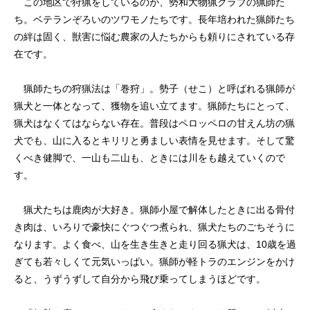
この地区で狩猟をしているのが、勢和大物猟クラブの猟師た
ち。ベテランぞろいのツワモノたちです。長年培われた猟師たち
の絆は固く、獣害に悩む農家の人たちからも頼りにされている存
在です。
猟師たちの狩猟法は「巻狩」。勢子（せこ）と呼ばれる猟師が
猟犬と一体となって、獲物を追い立てます。猟師たちにとって、
猟犬はなくてはならない存在。普段はペロッペロの甘えん坊の猟
犬でも、山に入るとキリリと勇ましい表情を見せます。そして驚
くべき健脚で、一山も二山も、ときには川をも越えていくので
す。
猟犬たちは鹿肉が大好き。猟師小屋で解体したときに出る骨付
き肉は、いろりで豪快にぐつぐつ煮られ、猟犬たちのごちそうに
なります。よく食べ、山を生き生きと走り回る猟犬は、10歳を過
ぎても若々しくて元気いっぱい。猟師が軽トラのエンジンをかけ
ると、うずうずして自分から飛び乗ってしまうほどです。